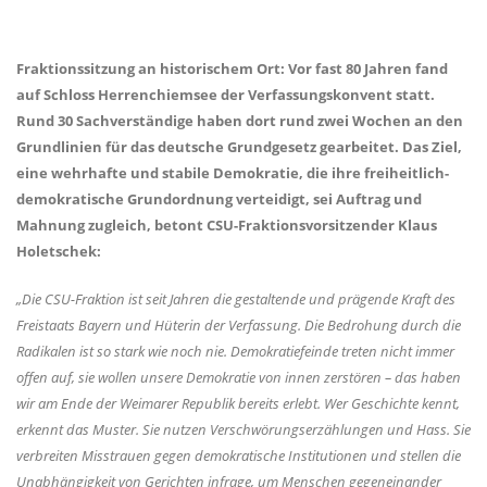
Fraktionssitzung an historischem Ort: Vor fast 80 Jahren fand
auf Schloss Herrenchiemsee der Verfassungskonvent statt.
Rund 30 Sachverständige haben dort rund zwei Wochen an den
Grundlinien für das deutsche Grundgesetz gearbeitet. Das Ziel,
eine wehrhafte und stabile Demokratie, die ihre freiheitlich-
demokratische Grundordnung verteidigt, sei Auftrag und
Mahnung zugleich, betont CSU-Fraktionsvorsitzender
Klaus
Holetschek:
Die CSU-Fraktion ist seit Jahren die gestaltende und prägende Kraft des
Freistaats Bayern und Hüterin der Verfassung. Die Bedrohung durch die
Radikalen ist so stark wie noch nie. Demokratiefeinde treten nicht immer
offen auf, sie wollen unsere Demokratie von innen zerstören – das haben
wir am Ende der Weimarer Republik bereits erlebt. Wer Geschichte kennt,
erkennt das Muster. Sie nutzen Verschwörungserzählungen und Hass. Sie
verbreiten Misstrauen gegen demokratische Institutionen und stellen die
Unabhängigkeit von Gerichten infrage, um Menschen gegeneinander