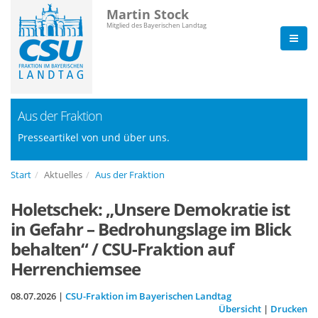
Martin Stock
Mitglied des Bayerischen Landtag
Aus der Fraktion
Presseartikel von und über uns.
Start
Aktuelles
Aus der Fraktion
Holetschek: „Unsere Demokratie ist
in Gefahr – Bedrohungslage im Blick
behalten“ / CSU-Fraktion auf
Herrenchiemsee
08.07.2026 |
CSU-Fraktion im Bayerischen Landtag
Übersicht
|
Drucken