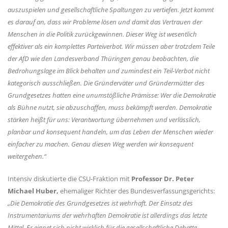
auszuspielen und gesellschaftliche Spaltungen zu vertiefen. Jetzt kommt
es darauf an, dass wir Probleme lösen und damit das Vertrauen der
Menschen in die Politik zurückgewinnen. Dieser Weg ist wesentlich
effektiver als ein komplettes Parteiverbot. Wir müssen aber trotzdem Teile
der AfD wie den Landesverband Thüringen genau beobachten, die
Bedrohungslage im Blick behalten und zumindest ein Teil-Verbot nicht
kategorisch ausschließen. Die Gründerväter und Gründermütter des
Grundgesetzes hatten eine unumstößliche Prämisse: Wer die Demokratie
als Bühne nutzt, sie abzuschaffen, muss bekämpft werden. Demokratie
stärken heißt für uns: Verantwortung übernehmen und verlässlich,
planbar und konsequent handeln, um das Leben der Menschen wieder
einfacher zu machen. Genau diesen Weg werden wir konsequent
weitergehen.“
Intensiv diskutierte die CSU-Fraktion mit
Professor Dr. Peter
Michael Huber,
ehemaliger Richter des Bundesverfassungsgerichts:
Die Demokratie des Grundgesetzes ist wehrhaft. Der Einsatz des
Instrumentariums der wehrhaften Demokratie ist allerdings das letzte
Mittel. Er eignet sich nicht wirklich für die gesellschaftliche Debatte,