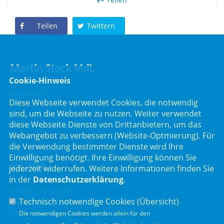
Teilen
Twittern
Martin Stock MdL
Cookie-Hinweis
Bürgerbüro
Diese Webseite verwendet Cookies, die notwendig
Schafbrückenweg 10
sind, um die Webseite zu nutzen. Weiter verwendet
63834 Sulzbach am Main
diese Webseite Dienste von Drittanbietern, um das
Telefon :
06028 / 217 496 0
Webangebot zu verbessern (Website-Optmierung). Für
Telefax : 06028 / 217 496 9
die Verwendung bestimmter Dienste wird Ihre
Einwilligung benötigt. Ihre Einwilligung können Sie
Im Web
jederzeit widerrufen. Weitere Informationen finden Sie
in der
Datenschutzerklärung
.
Bayerischer Landtag
Technisch notwendige Cookies (
Übersicht
)
CSU Landtagsfraktion
CSU Kreisverband Miltenberg
Die notwendigen Cookies werden allein für den