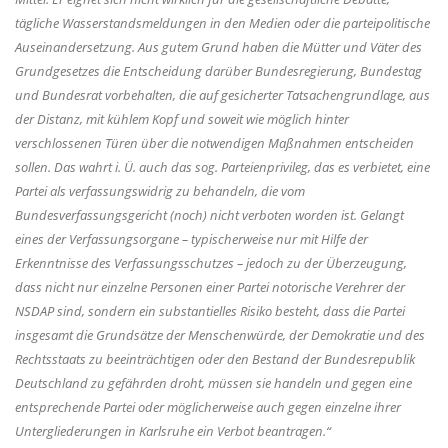
tägliche Wasserstandsmeldungen in den Medien oder die parteipolitische
Auseinandersetzung. Aus gutem Grund haben die Mütter und Väter des
Grundgesetzes die Entscheidung darüber Bundesregierung, Bundestag
und Bundesrat vorbehalten, die auf gesicherter Tatsachengrundlage, aus
der Distanz, mit kühlem Kopf und soweit wie möglich hinter
verschlossenen Türen über die notwendigen Maßnahmen entscheiden
sollen. Das wahrt i. Ü. auch das sog. Parteienprivileg, das es verbietet, eine
Partei als verfassungswidrig zu behandeln, die vom
Bundesverfassungsgericht (noch) nicht verboten worden ist. Gelangt
eines der Verfassungsorgane – typischerweise nur mit Hilfe der
Erkenntnisse des Verfassungsschutzes – jedoch zu der Überzeugung,
dass nicht nur einzelne Personen einer Partei notorische Verehrer der
NSDAP sind, sondern ein substantielles Risiko besteht, dass die Partei
insgesamt die Grundsätze der Menschenwürde, der Demokratie und des
Rechtsstaats zu beeinträchtigen oder den Bestand der Bundesrepublik
Deutschland zu gefährden droht, müssen sie handeln und gegen eine
entsprechende Partei oder möglicherweise auch gegen einzelne ihrer
Untergliederungen in Karlsruhe ein Verbot beantragen.“