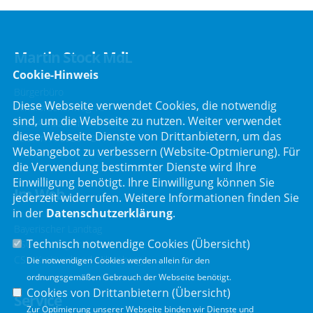
Martin Stock MdL
Cookie-Hinweis
Bürgerbüro
Diese Webseite verwendet Cookies, die notwendig
Schafbrückenweg 10
sind, um die Webseite zu nutzen. Weiter verwendet
63834 Sulzbach am Main
diese Webseite Dienste von Drittanbietern, um das
Telefon :
06028 / 217 496 0
Webangebot zu verbessern (Website-Optmierung). Für
Telefax : 06028 / 217 496 9
die Verwendung bestimmter Dienste wird Ihre
Einwilligung benötigt. Ihre Einwilligung können Sie
Im Web
jederzeit widerrufen. Weitere Informationen finden Sie
in der
Datenschutzerklärung
.
Bayerischer Landtag
Technisch notwendige Cookies (
Übersicht
)
CSU Landtagsfraktion
CSU Kreisverband Miltenberg
Die notwendigen Cookies werden allein für den
ordnungsgemäßen Gebrauch der Webseite benötigt.
Cookies von Drittanbietern (
Übersicht
)
Service
Zur Optimierung unserer Webseite binden wir Dienste und