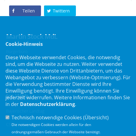
Teilen
Twittern
Martin Stock MdL
Cookie-Hinweis
Bürgerbüro
Diese Webseite verwendet Cookies, die notwendig
Schafbrückenweg 10
sind, um die Webseite zu nutzen. Weiter verwendet
63834 Sulzbach am Main
diese Webseite Dienste von Drittanbietern, um das
Telefon :
06028 / 217 496 0
Webangebot zu verbessern (Website-Optmierung). Für
Telefax : 06028 / 217 496 9
die Verwendung bestimmter Dienste wird Ihre
Einwilligung benötigt. Ihre Einwilligung können Sie
Im Web
jederzeit widerrufen. Weitere Informationen finden Sie
in der
Datenschutzerklärung
.
Bayerischer Landtag
Technisch notwendige Cookies (
Übersicht
)
CSU Landtagsfraktion
CSU Kreisverband Miltenberg
Die notwendigen Cookies werden allein für den
ordnungsgemäßen Gebrauch der Webseite benötigt.