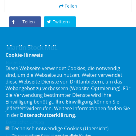
Teilen
Teilen
Twittern
Martin Stock MdL
Cookie-Hinweis
Bürgerbüro
Diese Webseite verwendet Cookies, die notwendig
Schafbrückenweg 10
sind, um die Webseite zu nutzen. Weiter verwendet
63834 Sulzbach am Main
diese Webseite Dienste von Drittanbietern, um das
Telefon :
06028 / 217 496 0
Webangebot zu verbessern (Website-Optmierung). Für
Telefax : 06028 / 217 496 9
die Verwendung bestimmter Dienste wird Ihre
Einwilligung benötigt. Ihre Einwilligung können Sie
Im Web
jederzeit widerrufen. Weitere Informationen finden Sie
in der
Datenschutzerklärung
.
Bayerischer Landtag
Technisch notwendige Cookies (
Übersicht
)
CSU Landtagsfraktion
CSU Kreisverband Miltenberg
Die notwendigen Cookies werden allein für den