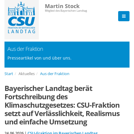
Martin Stock
Mitglied des Bayerischen Landtag
Aus der Fraktion
Presseartikel von und über uns.
Start
Aktuelles
Aus der Fraktion
Bayerischer Landtag berät
Fortschreibung des
Klimaschutzgesetzes: CSU-Fraktion
setzt auf Verlässlichkeit, Realismus
und einfache Umsetzung
24.06.2026 |
CSU-Fraktion im Bayerischen Landtag