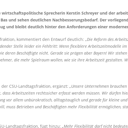
 wirtschaftspolitische Sprecherin Kerstin Schreyer und der arbei
 Bas und sehen deutlichen Nachbesserungsbedarf. Der vorliegend
nug und bleibt deutlich hinter den Anforderungen einer moderne
sfraktion, kommentiert den Entwurf deutlich:
Die Reform des Arbeitsz
idender Stelle leider ein Fehltritt: Wenn flexiblere Arbeitszeitmodelle 
ie deren Beschäftigte nicht. Gerade sie prägen aber Bayern! Wir stehen 
mer, die mehr Spielraum wollen, wie sie ihre Arbeitszeit gestalten. W
n der CSU-Landtagsfraktion, ergänzt:
Unsere Unternehmen brauchen mo
, dass Arbeitszeiten rechtssicher erfasst werden müssen. Wir dürfen hier
ung vor allem unbürokratisch, alltagstauglich und gerade für kleine und 
ll, muss Betrieben und Beschäftigten mehr Flexibilität ermöglichen, s
SU-Landtagsfraktion, fügt hinzu:
Mehr Flexibilität darf nicht bedeut