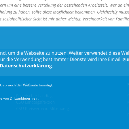
ndern um eine bessere Verteilung der bestehenden Arbeitszeit. Wer an e
rholung zu haben, sollte diese Möglichkeit bekommen. Gleichzeitig müs
 sozialpolitischer Sicht ist mir daher wichtig: Vereinbarkeit von Famili
nd, um die Webseite zu nutzen. Weiter verwendet diese Web
Teilen
 die Verwendung bestimmter Dienste wird Ihre Einwilligung 
Datenschutzerklärung
.
Im Web
Gebrauch der Webseite benötigt.
Bayerischer Landtag
 von Drittanbietern ein.
CSU Landtagsfraktion
CSU Kreisverband Miltenberg