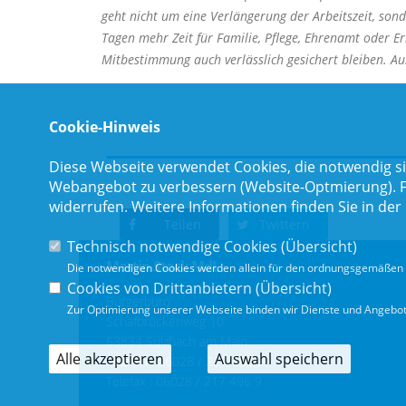
geht nicht um eine Verlängerung der Arbeitszeit, so
Tagen mehr Zeit für Familie, Pflege, Ehrenamt oder E
Mitbestimmung auch verlässlich gesichert bleiben. Aus
Cookie-Hinweis
Diese Webseite verwendet Cookies, die notwendig si
Webangebot zu verbessern (Website-Optmierung). Für
widerrufen. Weitere Informationen finden Sie in der
Teilen
Twittern
Technisch notwendige Cookies (
Übersicht
)
Martin Stock MdL
Die notwendigen Cookies werden allein für den ordnungsgemäßen 
Cookies von Drittanbietern (
Übersicht
)
Bürgerbüro
Zur Optimierung unserer Webseite binden wir Dienste und Angebote
Schafbrückenweg 10
63834 Sulzbach am Main
Alle akzeptieren
Auswahl speichern
Telefon :
06028 / 217 496 0
Telefax : 06028 / 217 496 9