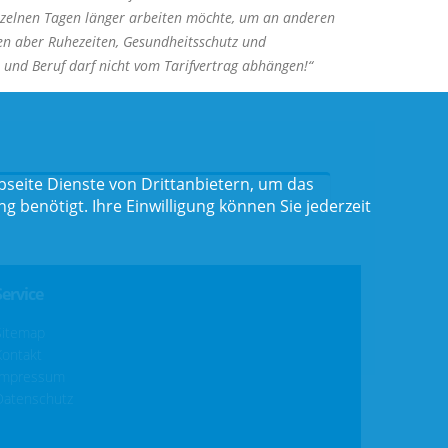
inzelnen Tagen länger arbeiten möchte, um an anderen
sen aber Ruhezeiten, Gesundheitsschutz und
e und Beruf darf nicht vom Tarifvertrag abhängen!“
seite Dienste von Drittanbietern, um das
benötigt. Ihre Einwilligung können Sie jederzeit
Service
Sitemap
Kontakt
Impressum
Datenschutz