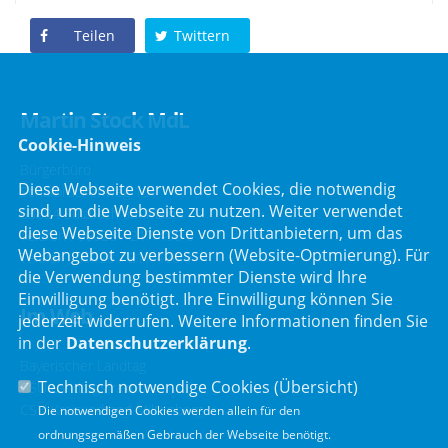
Teilen
Twittern
Martin Stock MdL
Cookie-Hinweis
Bürgerbüro
Diese Webseite verwendet Cookies, die notwendig
Schafbrückenweg 10
sind, um die Webseite zu nutzen. Weiter verwendet
63834 Sulzbach am Main
diese Webseite Dienste von Drittanbietern, um das
Telefon :
06028 / 217 496 0
Webangebot zu verbessern (Website-Optmierung). Für
Telefax : 06028 / 217 496 9
die Verwendung bestimmter Dienste wird Ihre
Einwilligung benötigt. Ihre Einwilligung können Sie
Im Web
jederzeit widerrufen. Weitere Informationen finden Sie
in der
Datenschutzerklärung
.
Bayerischer Landtag
Technisch notwendige Cookies (
Übersicht
)
CSU Landtagsfraktion
CSU Kreisverband Miltenberg
Die notwendigen Cookies werden allein für den
ordnungsgemäßen Gebrauch der Webseite benötigt.