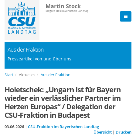
Martin Stock
Mitglied des Bayerischen Landtag
Aus der Fraktion
Presseartikel von und über uns.
Start
Aktuelles
Aus der Fraktion
Holetschek: „Ungarn ist für Bayern
wieder ein verlässlicher Partner im
Herzen Europas“ / Delegation der
CSU-Fraktion in Budapest
03.06.2026 |
CSU-Fraktion im Bayerischen Landtag
Übersicht
|
Drucken