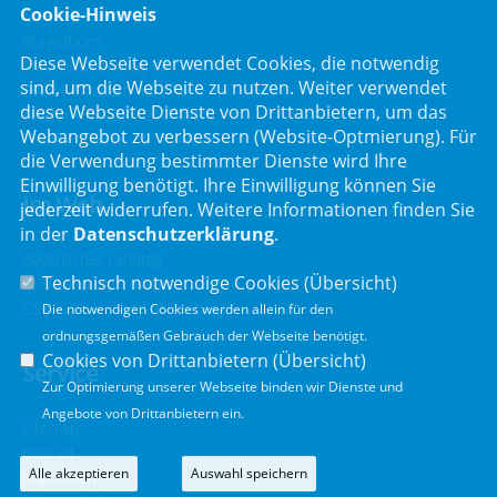
Cookie-Hinweis
Bürgerbüro
Diese Webseite verwendet Cookies, die notwendig
Schafbrückenweg 10
sind, um die Webseite zu nutzen. Weiter verwendet
63834 Sulzbach am Main
diese Webseite Dienste von Drittanbietern, um das
Telefon :
06028 / 217 496 0
Webangebot zu verbessern (Website-Optmierung). Für
Telefax : 06028 / 217 496 9
die Verwendung bestimmter Dienste wird Ihre
Einwilligung benötigt. Ihre Einwilligung können Sie
Im Web
jederzeit widerrufen. Weitere Informationen finden Sie
in der
Datenschutzerklärung
.
Bayerischer Landtag
Technisch notwendige Cookies (
Übersicht
)
CSU Landtagsfraktion
CSU Kreisverband Miltenberg
Die notwendigen Cookies werden allein für den
ordnungsgemäßen Gebrauch der Webseite benötigt.
Cookies von Drittanbietern (
Übersicht
)
Service
Zur Optimierung unserer Webseite binden wir Dienste und
Angebote von Drittanbietern ein.
Sitemap
Kontakt
Alle akzeptieren
Auswahl speichern
Impressum