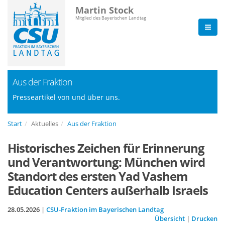
Martin Stock
Mitglied des Bayerischen Landtag
Aus der Fraktion
Presseartikel von und über uns.
Start
Aktuelles
Aus der Fraktion
Historisches Zeichen für Erinnerung
und Verantwortung: München wird
Standort des ersten Yad Vashem
Education Centers außerhalb Israels
28.05.2026 |
CSU-Fraktion im Bayerischen Landtag
Übersicht
|
Drucken