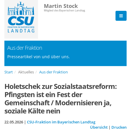
Martin Stock
Mitglied des Bayerischen Landtag
Aus der Fraktion
Presseartikel von und über uns.
Start
Aktuelles
Aus der Fraktion
Holetschek zur Sozialstaatsreform:
Pfingsten ist ein Fest der
Gemeinschaft / Modernisieren ja,
soziale Kälte nein
22.05.2026 |
CSU-Fraktion im Bayerischen Landtag
Übersicht
|
Drucken