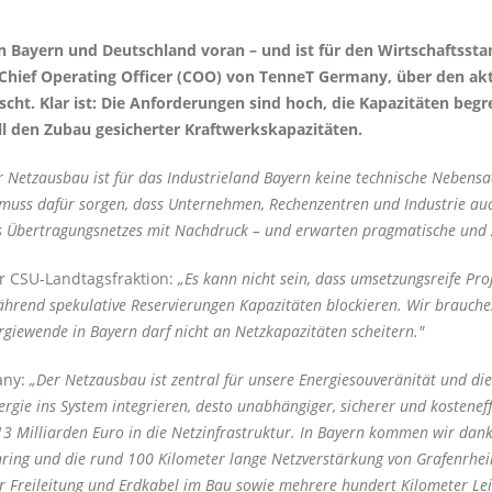
n Bayern und Deutschland voran – und ist für den Wirtschaftsst
 Chief Operating Officer (COO) von TenneT Germany, über den ak
ht. Klar ist: Die Anforderungen sind hoch, die Kapazitäten begre
ll den Zubau gesicherter Kraftwerkskapazitäten.
 Netzausbau ist für das Industrieland Bayern keine technische Nebensa
l, muss dafür sorgen, dass Unternehmen, Rechenzentren und Industrie au
 Übertragungsnetzes mit Nachdruck – und erwarten pragmatische und 
er CSU-Landtagsfraktion:
Es kann nicht sein, dass umsetzungsreife Proj
ährend spekulative Reservierungen Kapazitäten blockieren. Wir brauchen 
giewende in Bayern darf nicht an Netzkapazitäten scheitern."
any:
Der Netzausbau ist zentral für unsere Energiesouveränität und di
rgie ins System integrieren, desto unabhängiger, sicherer und kosteneff
3 Milliarden Euro in die Netzinfrastruktur. In Bayern kommen wir dank
ing und die rund 100 Kilometer lange Netzverstärkung von Grafenrhein
r Freileitung und Erdkabel im Bau sowie mehrere hundert Kilometer 