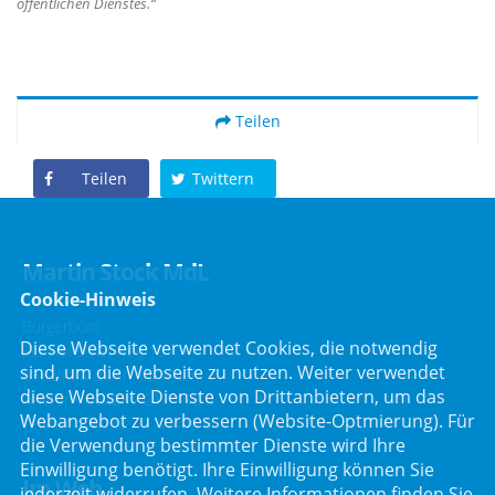
öffentlichen Dienstes.“
Teilen
Teilen
Twittern
Martin Stock MdL
Cookie-Hinweis
Bürgerbüro
Diese Webseite verwendet Cookies, die notwendig
Schafbrückenweg 10
sind, um die Webseite zu nutzen. Weiter verwendet
63834 Sulzbach am Main
diese Webseite Dienste von Drittanbietern, um das
Telefon :
06028 / 217 496 0
Webangebot zu verbessern (Website-Optmierung). Für
Telefax : 06028 / 217 496 9
die Verwendung bestimmter Dienste wird Ihre
Einwilligung benötigt. Ihre Einwilligung können Sie
Im Web
jederzeit widerrufen. Weitere Informationen finden Sie