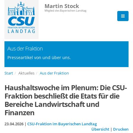
Martin Stock
Mitglied des Bayerischen Landtag
Aus der Fraktion
Presseartikel von und über uns.
Start
Aktuelles
Aus der Fraktion
Haushaltswoche im Plenum: Die CSU-
Fraktion beschließt die Etats für die
Bereiche Landwirtschaft und
Finanzen
23.04.2026 |
CSU-Fraktion im Bayerischen Landtag
Übersicht
|
Drucken