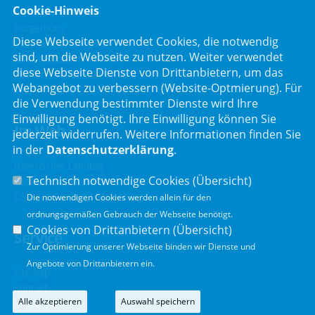
Cookie-Hinweis
Bürgerbüro
Diese Webseite verwendet Cookies, die notwendig
Schafbrückenweg 10
sind, um die Webseite zu nutzen. Weiter verwendet
63834 Sulzbach am Main
diese Webseite Dienste von Drittanbietern, um das
Telefon :
06028 / 217 496 0
Webangebot zu verbessern (Website-Optmierung). Für
Telefax : 06028 / 217 496 9
die Verwendung bestimmter Dienste wird Ihre
Einwilligung benötigt. Ihre Einwilligung können Sie
Im Web
jederzeit widerrufen. Weitere Informationen finden Sie
in der
Datenschutzerklärung
.
Bayerischer Landtag
Technisch notwendige Cookies (
Übersicht
)
CSU Landtagsfraktion
CSU Kreisverband Miltenberg
Die notwendigen Cookies werden allein für den
ordnungsgemäßen Gebrauch der Webseite benötigt.
Cookies von Drittanbietern (
Übersicht
)
Service
Zur Optimierung unserer Webseite binden wir Dienste und
Angebote von Drittanbietern ein.
Sitemap
Kontakt
Alle akzeptieren
Auswahl speichern
Impressum