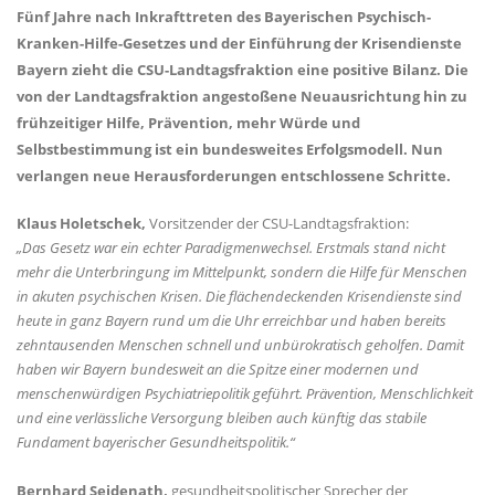
Fünf Jahre nach Inkrafttreten des Bayerischen Psychisch-
Kranken-Hilfe-Gesetzes und der Einführung der Krisendienste
Bayern zieht die CSU-Landtagsfraktion eine positive Bilanz. Die
von der Landtagsfraktion angestoßene Neuausrichtung hin zu
frühzeitiger Hilfe, Prävention, mehr Würde und
Selbstbestimmung ist ein bundesweites Erfolgsmodell. Nun
verlangen neue Herausforderungen entschlossene Schritte.
Klaus Holetschek,
Vorsitzender der CSU-Landtagsfraktion:
Das Gesetz war ein echter Paradigmenwechsel. Erstmals stand nicht
mehr die Unterbringung im Mittelpunkt, sondern die Hilfe für Menschen
in akuten psychischen Krisen. Die flächendeckenden Krisendienste sind
heute in ganz Bayern rund um die Uhr erreichbar und haben bereits
zehntausenden Menschen schnell und unbürokratisch geholfen. Damit
haben wir Bayern bundesweit an die Spitze einer modernen und
menschenwürdigen Psychiatriepolitik geführt. Prävention, Menschlichkeit
und eine verlässliche Versorgung bleiben auch künftig das stabile
Fundament bayerischer Gesundheitspolitik.“
Bernhard Seidenath,
gesundheitspolitischer Sprecher der