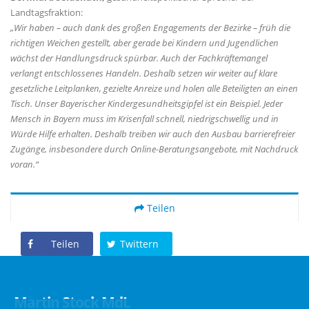
Landtagsfraktion:
Wir haben – auch dank des großen Engagements der Bezirke – früh die
richtigen Weichen gestellt, aber gerade bei Kindern und Jugendlichen
wächst der Handlungsdruck spürbar. Auch der Fachkräftemangel
verlangt entschlossenes Handeln. Deshalb setzen wir weiter auf klare
gesetzliche Leitplanken, gezielte Anreize und holen alle Beteiligten an einen
Tisch. Unser Bayerischer Kindergesundheitsgipfel ist ein Beispiel. Jeder
Mensch in Bayern muss im Krisenfall schnell, niedrigschwellig und in
Würde Hilfe erhalten. Deshalb treiben wir auch den Ausbau barrierefreier
Zugänge, insbesondere durch Online-Beratungsangebote, mit Nachdruck
voran.“
Teilen
Teilen
Twittern
Martin Stock MdL