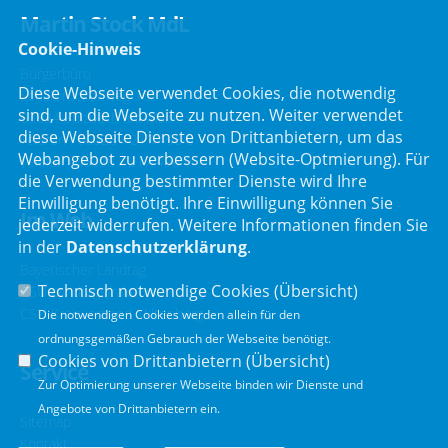
Martin Stock MdL
Cookie-Hinweis
Bürgerbüro
Diese Webseite verwendet Cookies, die notwendig
Schafbrückenweg 10
sind, um die Webseite zu nutzen. Weiter verwendet
63834 Sulzbach am Main
diese Webseite Dienste von Drittanbietern, um das
Telefon :
06028 / 217 496 0
Webangebot zu verbessern (Website-Optmierung). Für
Telefax : 06028 / 217 496 9
die Verwendung bestimmter Dienste wird Ihre
Einwilligung benötigt. Ihre Einwilligung können Sie
Im Web
jederzeit widerrufen. Weitere Informationen finden Sie
in der
Datenschutzerklärung
.
Bayerischer Landtag
Technisch notwendige Cookies (
Übersicht
)
CSU Landtagsfraktion
CSU Kreisverband Miltenberg
Die notwendigen Cookies werden allein für den
ordnungsgemäßen Gebrauch der Webseite benötigt.
Cookies von Drittanbietern (
Übersicht
)
Service
Zur Optimierung unserer Webseite binden wir Dienste und
Angebote von Drittanbietern ein.
Sitemap
Kontakt