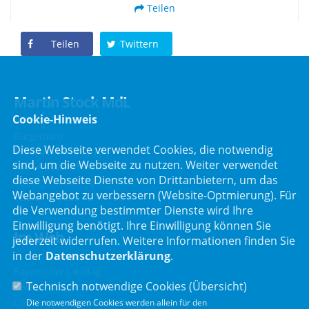
Teilen
Teilen
Twittern
Martin Stock MdL
Cookie-Hinweis
Bürgerbüro
Diese Webseite verwendet Cookies, die notwendig
Schafbrückenweg 10
sind, um die Webseite zu nutzen. Weiter verwendet
63834 Sulzbach am Main
diese Webseite Dienste von Drittanbietern, um das
Telefon :
06028 / 217 496 0
Webangebot zu verbessern (Website-Optmierung). Für
Telefax : 06028 / 217 496 9
die Verwendung bestimmter Dienste wird Ihre
Einwilligung benötigt. Ihre Einwilligung können Sie
Im Web
jederzeit widerrufen. Weitere Informationen finden Sie
in der
Datenschutzerklärung
.
Bayerischer Landtag
Technisch notwendige Cookies (
Übersicht
)
CSU Landtagsfraktion
CSU Kreisverband Miltenberg
Die notwendigen Cookies werden allein für den