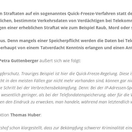
 Straftaten auf ein sogenanntes Quick-Freeze-Verfahren statt d
öglichen, bestimmte Verkehrsdaten von Verdächtigen bei Telek
egen einer erheblichen Straftat wie zum Beispiel Raub, Mord oder
aus. Denn mangels einer Speicherpflicht werden die Daten bei T
berhaupt von einem Tatverdacht Kenntnis erlangen und einen Antr
Petra Guttenberger
äußert sich wie folgt:
erschutz. Trauriges Beispiel ist hier die Quick-Freeze-Regelung. Diese i
cht in den meisten Fällen gar nicht mehr vorhanden sind, können gar ni
ige Schritt bei der Verbrechensbekämpfung. Denn: Bei der IP-Adressen-S
e wesentlich geringer, als bei der Telefondatenspeicherung, aber für di
en den Eindruck zu erwecken, man handele, während man letztendlich wi
ktion
Thomas Huber
:
hof schon klargestellt, dass zur Bekämpfung schwerer Kriminalität eine