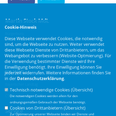
Martin Stock MdL
Cookie-Hinweis
Bürgerbüro
Diese Webseite verwendet Cookies, die notwendig
Schafbrückenweg 10
sind, um die Webseite zu nutzen. Weiter verwendet
63834 Sulzbach am Main
diese Webseite Dienste von Drittanbietern, um das
Telefon :
06028 / 217 496 0
Webangebot zu verbessern (Website-Optmierung). Für
Telefax : 06028 / 217 496 9
die Verwendung bestimmter Dienste wird Ihre
Einwilligung benötigt. Ihre Einwilligung können Sie
Im Web
jederzeit widerrufen. Weitere Informationen finden Sie
in der
Datenschutzerklärung
.
Bayerischer Landtag
Technisch notwendige Cookies (
Übersicht
)
CSU Landtagsfraktion
CSU Kreisverband Miltenberg
Die notwendigen Cookies werden allein für den
ordnungsgemäßen Gebrauch der Webseite benötigt.
Cookies von Drittanbietern (
Übersicht
)
Service
Zur Optimierung unserer Webseite binden wir Dienste und