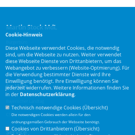
Martin Stock MdL
Cookie-Hinweis
Bürgerbüro
Diese Webseite verwendet Cookies, die notwendig
Schafbrückenweg 10
sind, um die Webseite zu nutzen. Weiter verwendet
63834 Sulzbach am Main
diese Webseite Dienste von Drittanbietern, um das
Telefon :
06028 / 217 496 0
Webangebot zu verbessern (Website-Optmierung). Für
Telefax : 06028 / 217 496 9
die Verwendung bestimmter Dienste wird Ihre
Einwilligung benötigt. Ihre Einwilligung können Sie
Im Web
jederzeit widerrufen. Weitere Informationen finden Sie
in der
Datenschutzerklärung
.
Bayerischer Landtag
Technisch notwendige Cookies (
Übersicht
)
CSU Landtagsfraktion
CSU Kreisverband Miltenberg
Die notwendigen Cookies werden allein für den
ordnungsgemäßen Gebrauch der Webseite benötigt.
Cookies von Drittanbietern (
Übersicht
)
Service