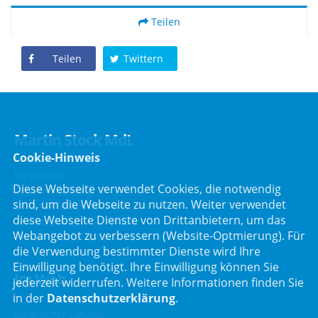
Teilen
Teilen
Twittern
Martin Stock MdL
Cookie-Hinweis
Bürgerbüro
Diese Webseite verwendet Cookies, die notwendig
Schafbrückenweg 10
sind, um die Webseite zu nutzen. Weiter verwendet
63834 Sulzbach am Main
diese Webseite Dienste von Drittanbietern, um das
Telefon :
06028 / 217 496 0
Webangebot zu verbessern (Website-Optmierung). Für
Telefax : 06028 / 217 496 9
die Verwendung bestimmter Dienste wird Ihre
Einwilligung benötigt. Ihre Einwilligung können Sie
Im Web
jederzeit widerrufen. Weitere Informationen finden Sie
in der
Datenschutzerklärung
.
Bayerischer Landtag