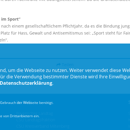
 im Sport“
nach einem gesellschaftlichem Pflichtjahr, da es die Bindung jung
latz für Hass, Gewalt und Antisemitismus sei: „Sport steht für Fa
ln“.
Teilen
nd, um die Webseite zu nutzen. Weiter verwendet diese Web
 die Verwendung bestimmter Dienste wird Ihre Einwilligung 
Datenschutzerklärung
.
Im Web
Gebrauch der Webseite benötigt.
Bayerischer Landtag
 von Drittanbietern ein.
CSU Landtagsfraktion
CSU Kreisverband Miltenberg