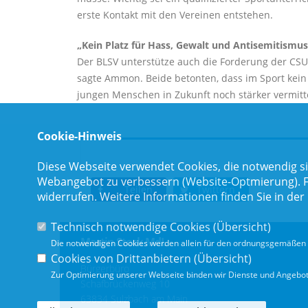
erste Kontakt mit den Vereinen entstehen.
Kein Platz für Hass, Gewalt und Antisemitismus
Der BLSV unterstütze auch die Forderung der CSU 
sagte Ammon. Beide betonten, dass im Sport kein P
jungen Menschen in Zukunft noch stärker vermitte
Cookie-Hinweis
Diese Webseite verwendet Cookies, die notwendig si
Webangebot zu verbessern (Website-Optmierung). Für
Teilen
Twittern
widerrufen. Weitere Informationen finden Sie in der
Technisch notwendige Cookies (
Übersicht
)
Martin Stock MdL
Die notwendigen Cookies werden allein für den ordnungsgemäßen 
Cookies von Drittanbietern (
Übersicht
)
Bürgerbüro
Zur Optimierung unserer Webseite binden wir Dienste und Angebote
Schafbrückenweg 10
63834 Sulzbach am Main