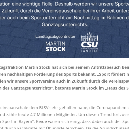
tagsfraktion Martin Stock hat sich bei seinem Antrittsbesuch be
n nachhaltigen Förderung des Sports bekannt. „Sport fördert ni
den wir unsere Sportvereine auch in Zukunft durch die Vereinspau
des Ganztagsunterrichts“, betonte Martin Stock im „Haus des S
reinspauschale dem BLSV sehr geholfen habe, die Coronapandemi
d zähle heute 4,7 Millionen Mitglieder. Um diesen Trend fortzus
Sport in Bayern“. Beide waren sich einig, dass dabei auch der Spo
icht durch Fachkräfte mit Übungsleiterschein. Da die Grundschulzeit