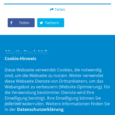
Teilen
Teilen
Twittern
Martin Stock MdL
Cookie-Hinweis
Bürgerbüro
Diese Webseite verwendet Cookies, die notwendig
Schafbrückenweg 10
sind, um die Webseite zu nutzen. Weiter verwendet
63834 Sulzbach am Main
diese Webseite Dienste von Drittanbietern, um das
Telefon :
06028 / 217 496 0
Webangebot zu verbessern (Website-Optmierung). Für
Telefax : 06028 / 217 496 9
die Verwendung bestimmter Dienste wird Ihre
Einwilligung benötigt. Ihre Einwilligung können Sie
Im Web
jederzeit widerrufen. Weitere Informationen finden Sie
in der
Datenschutzerklärung
.