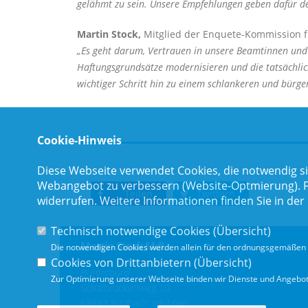
gelähmt zu sein. Unsere Empfehlungen geben dafür 
Martin Stock,
Mitglied der Enquete-Kommission fü
Es geht darum, Vertrauen in unsere Beamtinnen und Be
Haftungsgrundsätze modernisieren und die tatsächlich
wichtiger Schritt hin zu einem schlankeren und bürge
Cookie-Hinweis
Diese Webseite verwendet Cookies, die notwendig si
Webangebot zu verbessern (Website-Optmierung). Für
Teilen
Twittern
widerrufen. Weitere Informationen finden Sie in der
Technisch notwendige Cookies (
Übersicht
)
Martin Stock MdL
Die notwendigen Cookies werden allein für den ordnungsgemäßen 
Cookies von Drittanbietern (
Übersicht
)
Bürgerbüro
Zur Optimierung unserer Webseite binden wir Dienste und Angebote
Schafbrückenweg 10
63834 Sulzbach am Main