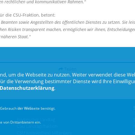
den rechtlichen und kommunikativen Rahmen.“
r die CSU-Fraktion, betont:
amten sowie Angestellten des öffentlichen Dienstes zu setzen. Sie lei
en Risiken transparent machen, ermöglichen wir ihnen, Entscheidungen 
rnäheren Staat.“
Teilen
nd, um die Webseite zu nutzen. Weiter verwendet diese Web
 die Verwendung bestimmter Dienste wird Ihre Einwilligung 
Datenschutzerklärung
.
Im Web
Gebrauch der Webseite benötigt.
Bayerischer Landtag
 von Drittanbietern ein.
CSU Landtagsfraktion
CSU Kreisverband Miltenberg