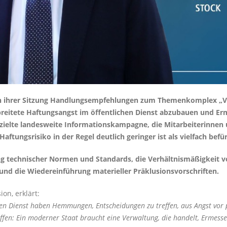
n ihrer Sitzung Handlungsempfehlungen zum Themenkomplex „Ve
verbreitete Haftungsangst im öffentlichen Dienst abzubauen und 
zielte landesweite Informationskampagne, die Mitarbeiterinnen u
Haftungsrisiko in der Regel deutlich geringer ist als vielfach befü
 technischer Normen und Standards, die Verhältnismäßigkeit vo
und die Wiedereinführung materieller Präklusionsvorschriften.
on, erklärt:
en Dienst haben Hemmungen, Entscheidungen zu treffen, aus Angst vor p
affen: Ein moderner Staat braucht eine Verwaltung, die handelt, Erme