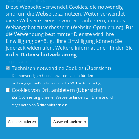
Bayerischer Landtag
Diese Webseite verwendet Cookies, die notwendig
CSU Landtagsfraktion
sind, um die Webseite zu nutzen. Weiter verwendet
CSU Kreisverband Miltenberg
diese Webseite Dienste von Drittanbietern, um das
Webangebot zu verbessern (Website-Optmierung). Für
Service
die Verwendung bestimmter Dienste wird Ihre
Einwilligung benötigt. Ihre Einwilligung können Sie
jederzeit widerrufen. Weitere Informationen finden Sie
Sitemap
in der
Datenschutzerklärung
.
Kontakt
Impressum
Technisch notwendige Cookies (
Übersicht
)
Datenschutz
Die notwendigen Cookies werden allein für den
ordnungsgemäßen Gebrauch der Webseite benötigt.
Cookies von Drittanbietern (
Übersicht
)
Zur Optimierung unserer Webseite binden wir Dienste und
Angebote von Drittanbietern ein.
Alle akzeptieren
Auswahl speichern