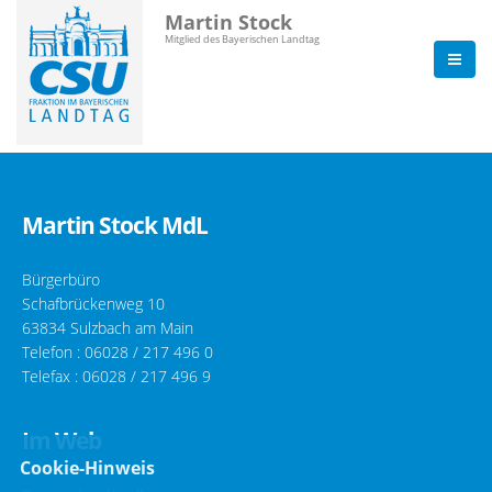
Martin Stock
Mitglied des Bayerischen Landtag
Martin Stock MdL
Bürgerbüro
Schafbrückenweg 10
63834 Sulzbach am Main
Telefon :
06028 / 217 496 0
Telefax : 06028 / 217 496 9
Im Web
Cookie-Hinweis