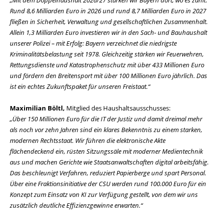
Mit dem Doppelhaushalt 2026/27 stärken wir Bayern dort, wo es zählt:
Rund 8,6 Milliarden Euro in 2026 und rund 8,7 Milliarden Euro in 2027
fließen in Sicherheit, Verwaltung und gesellschaftlichen Zusammenhalt.
Allein 1,3 Milliarden Euro investieren wir in den Sach- und Bauhaushalt
unserer Polizei – mit Erfolg: Bayern verzeichnet die niedrigste
Kriminalitätsbelastung seit 1978. Gleichzeitig stärken wir Feuerwehren,
Rettungsdienste und Katastrophenschutz mit über 433 Millionen Euro
und fördern den Breitensport mit über 100 Millionen Euro jährlich. Das
ist ein echtes Zukunftspaket für unseren Freistaat.“
Maximilian Böltl,
Mitglied des Haushaltsausschusses:
Über 150 Millionen Euro für die IT der Justiz und damit dreimal mehr
als noch vor zehn Jahren sind ein klares Bekenntnis zu einem starken,
modernen Rechtsstaat. Wir führen die elektronische Akte
flächendeckend ein, rüsten Sitzungssäle mit moderner Medientechnik
aus und machen Gerichte wie Staatsanwaltschaften digital arbeitsfähig.
Das beschleunigt Verfahren, reduziert Papierberge und spart Personal.
Über eine Fraktionsinitiative der CSU werden rund 100.000 Euro für ein
Konzept zum Einsatz von KI zur Verfügung gestellt, von dem wir uns
zusätzlich deutliche Effizienzgewinne erwarten.“