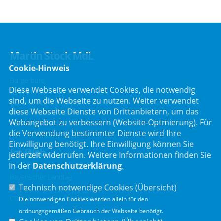
Martin Stock MdL
Cookie-Hinweis
Bürgerbüro
Diese Webseite verwendet Cookies, die notwendig
Schafbrückenweg 10
sind, um die Webseite zu nutzen. Weiter verwendet
63834 Sulzbach am Main
diese Webseite Dienste von Drittanbietern, um das
Telefon :
06028 / 217 496 0
Webangebot zu verbessern (Website-Optmierung). Für
Telefax : 06028 / 217 496 9
die Verwendung bestimmter Dienste wird Ihre
Einwilligung benötigt. Ihre Einwilligung können Sie
Im Web
jederzeit widerrufen. Weitere Informationen finden Sie
in der
Datenschutzerklärung
.
Bayerischer Landtag
Technisch notwendige Cookies (
Übersicht
)
CSU Landtagsfraktion
CSU Kreisverband Miltenberg
Die notwendigen Cookies werden allein für den
ordnungsgemäßen Gebrauch der Webseite benötigt.