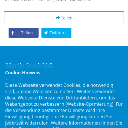
Teilen
Teilen
Twittern
Martin Stock MdL
Cookie-Hinweis
Bürgerbüro
Diese Webseite verwendet Cookies, die notwendig
Schafbrückenweg 10
sind, um die Webseite zu nutzen. Weiter verwendet
63834 Sulzbach am Main
diese Webseite Dienste von Drittanbietern, um das
Telefon :
06028 / 217 496 0
Webangebot zu verbessern (Website-Optmierung). Für
Telefax : 06028 / 217 496 9
die Verwendung bestimmter Dienste wird Ihre
Einwilligung benötigt. Ihre Einwilligung können Sie
Im Web
jederzeit widerrufen. Weitere Informationen finden Sie