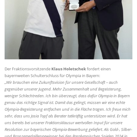
Der Fraktionsvorsitzende
Klaus Holetschek
fordert einen
bayernweiten Schulterschluss für Olympia in Bayern:
Wir brauchen eine Zukunftsvision für unsere Gesellschaft – auch
gegenüber unserer Jugend. Mehr Zusammenhalt und Begeisterung,
weniger Schlechtreden. Ich bin überzeugt, dass dafür Olympia in Bayern
genau das richtige Signal ist. Damit das gelingt, müssen wir eine echte
Olympia-Begeisterung entfachen und in die Fläche tragen. Ich freue mich
sehr, dass uns Josia Topf als Berater tatkräftig unterstützen wird. Er hat
uns bereits bei unserer Fraktionsklausur wertvollen Input für unsere
Resolution zur bayerischen Olympia-Bewerbung geliefert. Als Gold-, Silber-
und Bronzemedaillengewinner bei den Paralympischen Spielen 2024 in