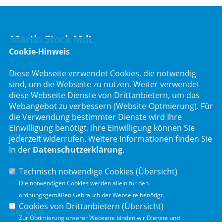
Martin Stock MdL
Cookie-Hinweis
Bürgerbüro
Diese Webseite verwendet Cookies, die notwendig
Schafbrückenweg 10
sind, um die Webseite zu nutzen. Weiter verwendet
63834 Sulzbach am Main
diese Webseite Dienste von Drittanbietern, um das
Telefon :
06028 / 217 496 0
Webangebot zu verbessern (Website-Optmierung). Für
Telefax : 06028 / 217 496 9
die Verwendung bestimmter Dienste wird Ihre
Einwilligung benötigt. Ihre Einwilligung können Sie
Im Web
jederzeit widerrufen. Weitere Informationen finden Sie
in der
Datenschutzerklärung
.
Bayerischer Landtag
Technisch notwendige Cookies (
Übersicht
)
CSU Landtagsfraktion
CSU Kreisverband Miltenberg
Die notwendigen Cookies werden allein für den
ordnungsgemäßen Gebrauch der Webseite benötigt.
Cookies von Drittanbietern (
Übersicht
)
Service
Zur Optimierung unserer Webseite binden wir Dienste und