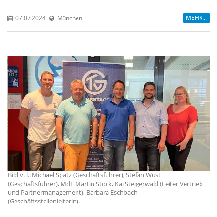
MEHR...
07.07.2024
München
Bild v. l.: Michael Spatz (Geschäftsführer), Stefan Wüst
Bi
(Geschäftsführer), MdL Martin Stock, Kai Steigerwald (Leiter Vertrieb
(G
und Partnermanagement), Barbara Eschbach
un
(Geschäftsstellenleiterin).
(G