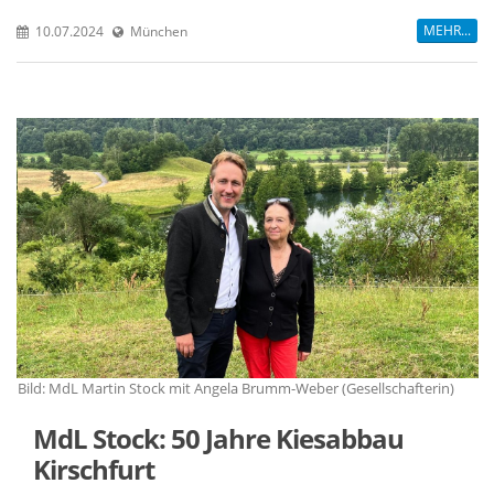
MEHR...
10.07.2024
München
Bild: MdL Martin Stock mit Angela Brumm-Weber (Gesellschafterin)
Bi
MdL Stock: 50 Jahre Kiesabbau
Kirschfurt