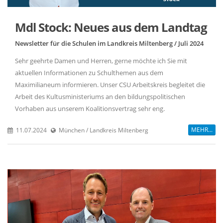
Mdl Stock: Neues aus dem Landtag
Newsletter für die Schulen im Landkreis Miltenberg / Juli 2024
Sehr geehrte Damen und Herren, gerne möchte ich Sie mit
aktuellen Informationen zu Schulthemen aus dem
Maximilianeum informieren. Unser CSU Arbeitskreis begleitet die
Arbeit des Kultusministeriums an den bildungspolitischen
Vorhaben aus unserem Koalitionsvertrag sehr eng.
MEHR...
11.07.2024
München / Landkreis Miltenberg